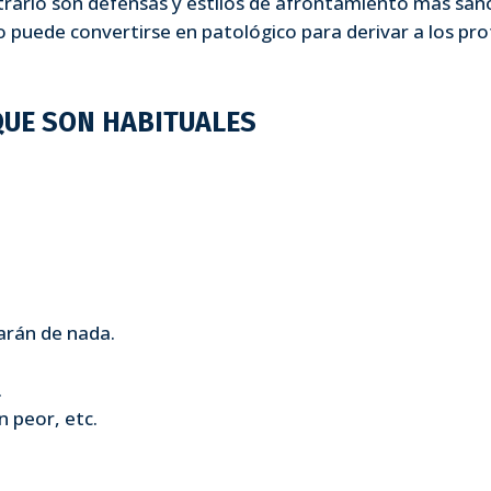
ntrario son defensas y estilos de afrontamiento más sano
elo puede convertirse en patológico para derivar a los pro
QUE SON HABITUALES
arán de nada.
…
 peor, etc.