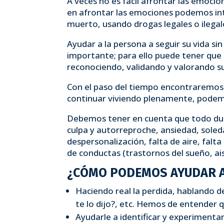
A veces no es fácil afrontar las emocione
en afrontar las emociones podemos inte
muerto, usando drogas legales o ilegale
Ayudar a la persona a seguir su vida s
importante; para ello puede tener que 
reconociendo, validando y valorando su
Con el paso del tiempo encontraremos u
continuar viviendo plenamente, podemos
Debemos tener en cuenta que todo duel
culpa y autorreproche, ansiedad, soled
despersonalización, falta de aire, falta
de conductas (trastornos del sueño, aisla
¿CÓMO PODEMOS AYUDAR A
Haciendo real la perdida, hablando d
te lo dijo?, etc. Hemos de entender 
Ayudarle a identificar y experimenta