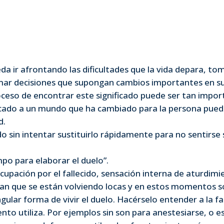
ueda ir afrontando las dificultades que la vida depara, to
r decisiones que supongan cambios importantes en su
roceso de encontrar este significado puede ser tan impor
ficado a un mundo que ha cambiado para la persona pue
d.
ido sin intentar sustituirlo rápidamente para no sentirse s
po para elaborar el duelo”.
upación por el fallecido, sensación interna de aturdimie
nsan que se están volviendo locas y en estos momentos s
gular forma de vivir el duelo. Hacérselo entender a la fa
nto utiliza. Por ejemplos sin son para anestesiarse, o 