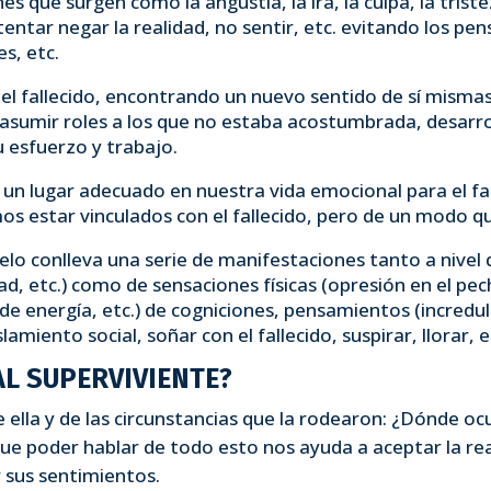
s que surgen como la angustia, la ira, la culpa, la triste
ntar negar la realidad, no sentir, etc. evitando los pe
s, etc.
in el fallecido, encontrando un nuevo sentido de sí mism
asumir roles a los que no estaba acostumbrada, desarro
 esfuerzo y trabajo.
n lugar adecuado en nuestra vida emocional para el fal
 estar vinculados con el fallecido, pero de un modo qu
o conlleva una serie de manifestaciones tanto a nivel d
ad, etc.) como de sensaciones físicas (opresión en el pe
 de energía, etc.) de cogniciones, pensamientos (incredul
miento social, soñar con el fallecido, suspirar, llorar, et
L SUPERVIVIENTE?
e ella y de las circunstancias que la rodearon: ¿Dónde o
que poder hablar de todo esto nos ayuda a aceptar la rea
r sus sentimientos.