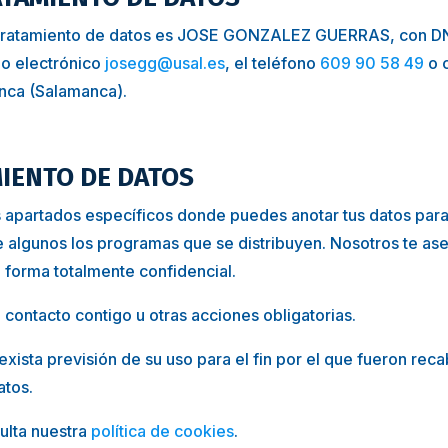
l tratamiento de datos es
JOSE GONZALEZ GUERRAS
, con D
reo electrónico
josegg@usal.es
, el teléfono
609 90 58 49
o 
anca (Salamanca).
MIENTO DE DATOS
s apartados específicos donde puedes anotar tus datos para
e algunos los programas que se distribuyen. Nosotros te a
e forma totalmente confidencial.
 contacto contigo u otras acciones obligatorias.
xista previsión de su uso para el fin por el que fueron rec
atos.
ulta nuestra
política de cookies
.