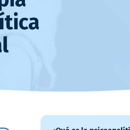
ítica
l