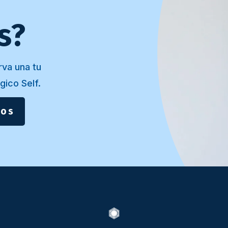
s?
rva una tu
gico Self.
ros
