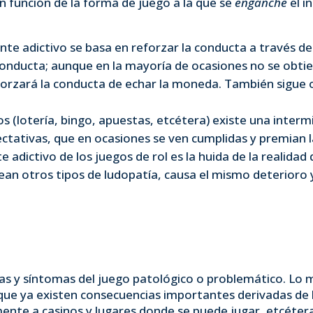
n función de la forma de juego a la que se
enganche
el i
te adictivo se basa en reforzar la conducta a través de
conducta; aunque en la mayoría de ocasiones no se obt
rzará la conducta de echar la moneda. También sigue ot
os (lotería, bingo, apuestas, etcétera) existe una interm
pectativas, que en ocasiones se ven cumplidas y premian 
te adictivo de los juegos de rol es la huida de la realida
an otros tipos de ludopatía, causa el mismo deterioro 
cias y síntomas del juego patológico o problemático. Lo 
que ya existen consecuencias importantes derivadas de 
nte a casinos y lugares donde se puede jugar, etcétera