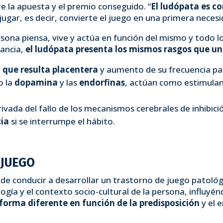
e la apuesta y el premio conseguido. “
El ludópata es 
 jugar, es decir, convierte el juego en una primera neces
sona piensa, vive y actúa en función del mismo y todo 
tancia,
el ludópata presenta los mismos rasgos que un
 que resulta placentera
y aumento de su frecuencia pa
o la
dopamina
y las
endorfinas
, actúan como estimulan
ivada del fallo de los mecanismos cerebrales de inhibici
cia
si se interrumpe el hábito.
 JUEGO
de conducir a desarrollar un trastorno de juego patológ
cología y el contexto socio-cultural de la persona, influ
 forma diferente en función de la predisposición
y el 