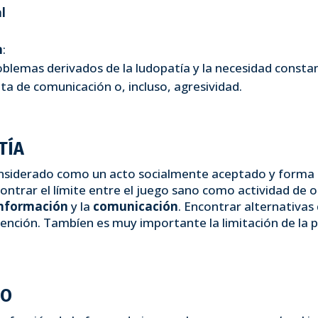
l
n
:
roblemas derivados de la ludopatía y la necesidad const
lta de comunicación o, incluso, agresividad.
TÍA
nsiderado como un acto socialmente aceptado y forma pa
contrar el límite entre el juego sano como actividad de o
información
y la
comunicación
. Encontrar alternativa
ción. Tambíen es muy importante la limitación de la pub
GO