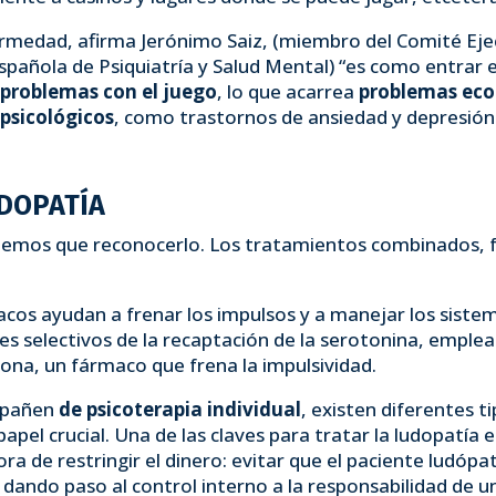
fermedad, afirma Jerónimo Saiz, (miembro del Comité Eje
Española de Psiquiatría y Salud Mental) “es como entrar 
 problemas con el juego
, lo que acarrea
problemas ec
psicológicos
, como trastornos de ansiedad y depresión
DOPATÍA
emos que reconocerlo. Los tratamientos combinados, fa
cos ayudan a frenar los impulsos y a manejar los sistem
s selectivos de la recaptación de la serotonina, emple
xona, un fármaco que frena la impulsividad.
ompañen
de psicoterapia individual
, existen diferentes t
pel crucial. Una de las claves para tratar la ludopatía 
ora de restringir el dinero: evitar que el paciente ludóp
r dando paso al control interno a la responsabilidad de 