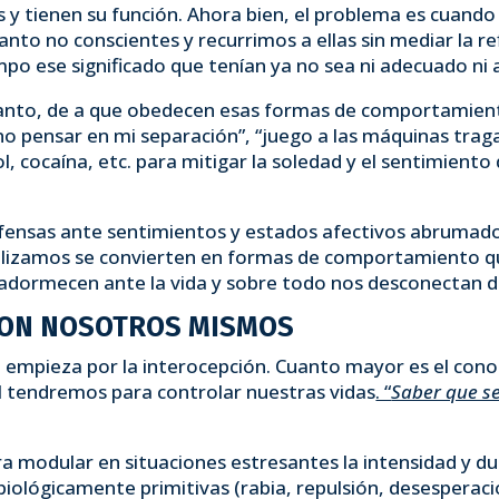
s y tienen su función. Ahora bien, el problema es cuand
nto no conscientes y recurrimos a ellas sin mediar la ref
empo ese significado que tenían ya no sea ni adecuado ni
anto, de a que obedecen esas formas de comportamiento,
no pensar en mi separación”, “juego a las máquinas trag
ol, cocaína, etc. para mitigar la soledad y el sentimient
efensas ante sentimientos y estados afectivos abrumad
utilizamos se convierten en formas de comportamiento qu
 adormecen ante la vida y sobre todo nos desconectan 
CON NOSOTROS MISMOS
se empieza por la interocepción. Cuanto mayor es el con
l tendremos para controlar nuestras vidas
. “
Saber que se
ra modular en situaciones estresantes la intensidad y du
iológicamente primitivas (rabia, repulsión, desesperaci