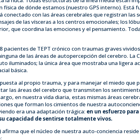
ta la nuca. Todas estructuras de la línea media están im
ión física de dónde estamos (nuestro GPS interno). Está
 conectado con las áreas cerebrales que registran las 
sajes de las vísceras a los centros emocionales; los lóbu
erior, que coordina las emociones y el pensamiento. Tod
18 pacientes de TEPT crónico con traumas graves vividos 
inguna de las áreas de autopercepción del cerebro. La CP
luto iluminados; la única área que mostraba una ligera ac
cial básica.
spuesta al propio trauma, y para manejar el miedo que 
ar las áreas del cerebro que transmiten los sentimient
argo, en nuestra vida diaria, estas mismas áreas cerebr
iones que forman los cimientos de nuestra autoconcienc
iendo era una adaptación trágica:
en un esfuerzo para
u capacidad de sentirse totalmente vivos.
afirma que el núcleo de nuestra auto-conciencia reside 
: