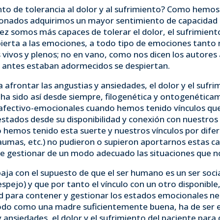
o de tolerancia al dolor y al sufrimiento? Como hemo
onados adquirimos un mayor sentimiento de capacidad
z somos más capaces de tolerar el dolor, el sufrimient
ierta a las emociones, a todo tipo de emociones tanto 
ivos y plenos; no en vano, como nos dicen los autores 
e antes estaban adormecidos se despiertan.
frontar las angustias y ansiedades, el dolor y el sufrim
o ha sido así desde siempre, filogenética y ontogenétic
 afectivo-emocionales cuando hemos tenido vínculos que
stados desde su disponibilidad y conexión con nuestros
hemos tenido esta suerte y nuestros vínculos por diferen
umas, etc.) no pudieron o supieron aportarnos estas 
de gestionar de un modo adecuado las situaciones que n
baja con el supuesto de que el ser humano es un ser soc
pejo) y que por tanto el vínculo con un otro disponible
d para contener y gestionar los estados emocionales ne
 modo como una madre suficientemente buena, ha de ser e
y ansiedades, el dolor y el sufrimiento del paciente par