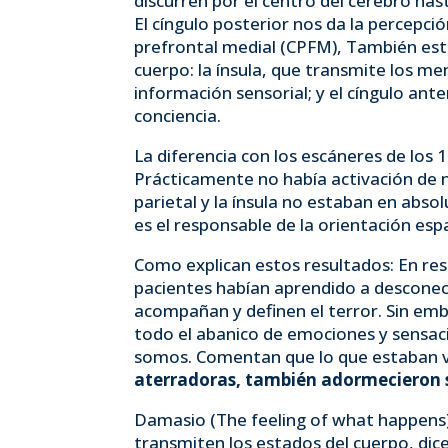
discurren por el centro del cerebro has
El cíngulo posterior nos da la percepc
prefrontal medial (CPFM), También está
cuerpo: la ínsula, que transmite los men
información sensorial; y el cíngulo ant
conciencia.
La diferencia con los escáneres de los 
Prácticamente no había activación de n
parietal y la ínsula no estaban en abso
es el responsable de la orientación espa
Como explican estos resultados: En re
pacientes habían aprendido a desconect
acompañan y definen el terror. Sin emb
todo el abanico de emociones y sensac
somos. Comentan que lo que estaban v
aterradoras, también adormecieron s
Damasio (The feeling of what happens) 
transmiten los estados del cuerpo, dice