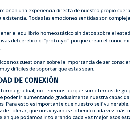
cionan una experiencia directa de nuestro propio cuerpo
 existencia. Todas las emociones sentidas son complejas
ener el equilibrio homeostático sin datos sobre el esta
vas del cerebro el “proto-yo”, porque crean el conocim
.
ficos nos cuestionan sobre la importancia de ser consci
uy difíciles de soportar que estas sean.
DAD DE CONEXIÓN
na forma gradual, no tenemos porque someternos de gol
 poder ir aumentando gradualmente nuestra capacidad 
es. Para esto es importante que nuestro self vulnerabl
z de tolerar, que nos vayamos sintiendo cada vez más c
ide en que podamos ir tolerando cada vez mejor esos es