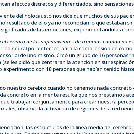
ntan afectos discretos y diferenciados, sino sensacione
iviente del holocausto nos dice que muchos de sus pacien
resultado de ello ya no reconocían lo que estaban sin
s significados de las emociones,
experimentándolas como
 el cerebro de los supervivientes de traumas cuando no e
a “red neural por defecto”, para la comprensión de como 
sensorial de uno mismo. Creó un grupo de 16 personas “
se les pidió que centraran la atención en su respiración
o experimento con 18 personas que habían tenido histo
ndo nuestro cerebro cuando no tenemos nada concreto e
da concreto en la mente resulta que nos prestamos ate
s que trabajan conjuntamente para crear nuestra percep
ormales, observó la activación de regiones de la red neu
cienciación, las estructuras de la línea media del cerebro